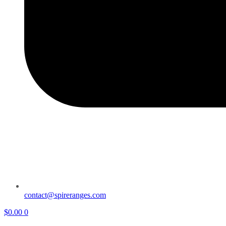
contact@spireranges.com
$
0.00
0