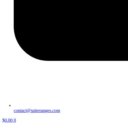
contact@spireranges.com
$
0.00
0