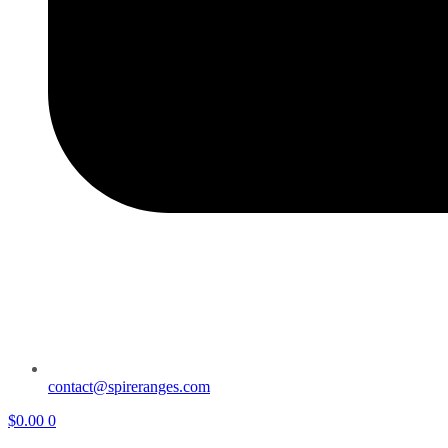
contact@spireranges.com
$
0.00
0